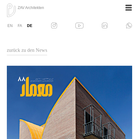
ZAV Architekten
EN
FA
DE
zurück zu den News