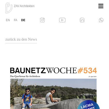
ZAV Architekten
EN
FA
DE
zurück zu den News