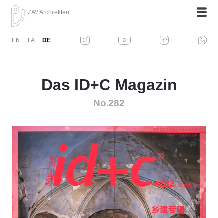
ZAV Architekten
EN
FA
DE
Das ID+C Magazin
No.282