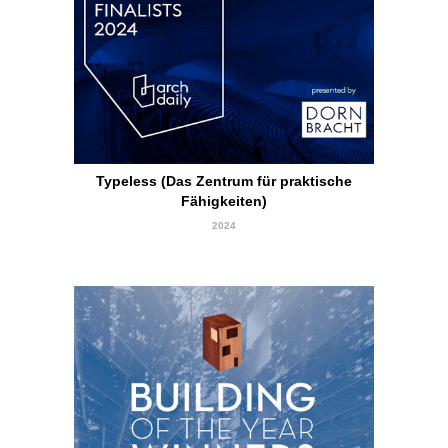
Finalist für das Gebäude des Jahres 2024
Typeless (Das Zentrum für praktische
Fähigkeiten)
2024