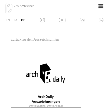
ZAV Architekten
EN
FA
DE
zurück zu den Auszeichnungen
ArchDaily
Auszeichnungen
David Basulto, David Assael