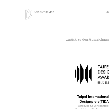
ZAV Architekten
ST
zurück zu den Auszeichnu
Taipei Internationa
Designpreis(TIDA
Abteilung für wirtschaftli